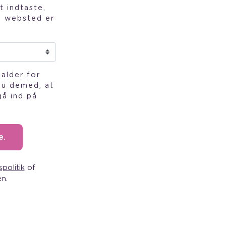
t indtaste,
te websted er
alder for
 du demed, at
gå ind på
e.
politik
of
n.