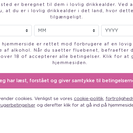
ted er beregnet til dem i lovlig drikkealder. Ved a
, at du er i lovlig drikkealder i det land, hvor det
tilgængeligt.
hjemmerside er rettet mod forbrugere af en lovig 
e af alkohol. Når du saetter fluebenet, befraefter
 over 18 of accepterer alle betingelser. Klik for at 
hjemmesiden.
eg har læst, forstået og giver samtykke til betingelsern
NK MOSCATO
vender cookies. Venligst se vores
cookie-politik
,
fortroligheds
rugerbetingelser
og derefter klik for at gå ind på hjemmeside